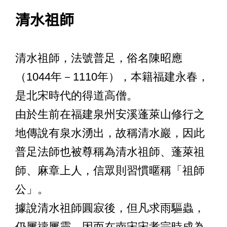
清水祖師
清水祖師，法號普足，俗名陳昭應
（1044年－1110年），本籍福建永春，
是北宋時代的得道高僧。
由於生前在福建泉州安溪蓬萊山修行之
地傳說有泉水湧出，故稱清水巖，因此
普足法師也被尊稱為清水祖師、蓬萊祖
師、麻章上人，信眾則習慣暱稱「祖師
公」。
據說清水祖師圓寂後，但凡求雨驅蟲，
仍屢禱屢靈。因而在南宋宋孝宗時成為