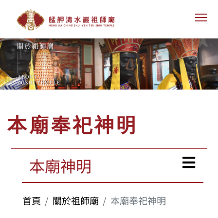
To
本廟奉祀神明
本廟神明
首頁
關於祖師廟
本廟奉祀神明