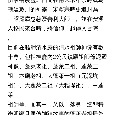
朝廷敕封的神靈，宋寧宗時更追封為
「昭應廣惠慈濟善利大師」。並在安溪
人移民來台時，將信仰一起傳入台灣
。
目前在艋舺清水巖的清水祖師神像有數
十尊。包括神龕內2公尺鎮殿祖師爺泥塑
神像、蓬萊老袓、蓬萊二祖、蓬萊三
祖、本廟老祖、大蓬萊一祖（元深坑
祖）、大蓬萊二祖（大稻埕祖）、中蓬
萊
祖師等。而其中，又以「落鼻」造型特
徵明顯且屢傳神蹟故事的蓬萊老祖最為