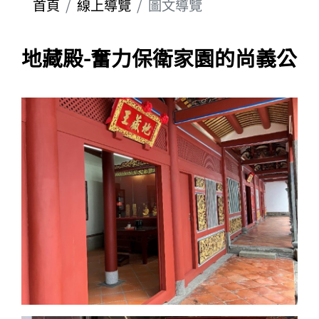
首頁
線上導覽
圖文導覽
地藏殿-奮力保衛家園的尚義公