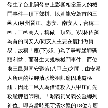
發生了台北開發史上影響相當重大的械
鬥事件—頂下郊拼。以黃龍安為首的三
邑人(泉州晉江、惠安、南安人，合稱三
邑，三邑商人，稱做「頂郊」)與林佑藻
為首的同安人(同安人主要在廈門做貿
易，故稱「廈(下)郊」)為了爭奪艋舺碼
頭利益，而發生大規模械鬥事件。而位
處三邑與同安聚落(八甲庄)之間，由安溪
人所建的艋舺清水巖祖師廟因地處樞
紐，因此三邑人為借道攻入八甲庄而先
攻艋舺祖師廟。「昭義祠尚義公暨總列
神位」即為當時死守清水巖的18位寺廟