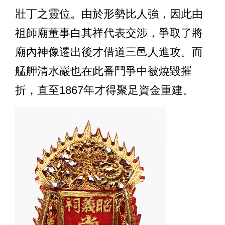
壯丁之靈位。由於形勢比人強，因此由
祖師廟董事白其祥代表交涉，爭取了將
廟內神像遷出後才借道三邑人進攻。而
艋舺清水巖也在此番鬥爭中被燒毀摧
折，直至1867年才得聚足資金重建。