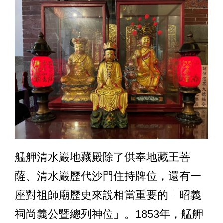
艋舺清水巖地藏殿除了供奉地藏王菩
薩、清水巖歷代沙門住持牌位，還有一
座對祖師廟歷史來說相當重要的「昭義
祠尚義公暨總列神位」。1853年，艋舺